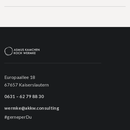
Europaallee 18
67657 Kaiserslautern
0631 – 62 79 88 30
wermke@akkw.consulting
#gerneperDu