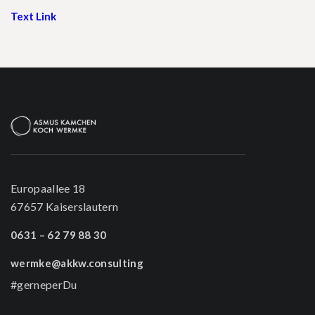
Text Link
Europaallee 18
67657 Kaiserslautern
0631 – 62 79 88 30
wermke@akkw.consulting
#gerneperDu